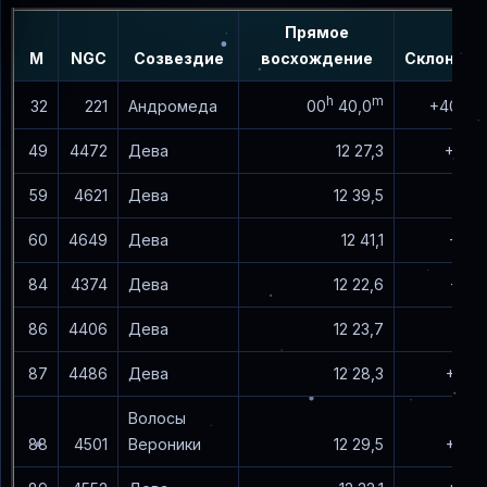
Прямое
M
NGC
Созвездие
восхождение
Склонени
h
m
00
40,0
32
221
Андромеда
+40° 36
49
4472
Дева
12 27,3
+08 1
59
4621
Дева
12 39,5
+11 5
60
4649
Дева
12 41,1
+11 4
84
4374
Дева
12 22,6
+13 1
86
4406
Дева
12 23,7
+13 1
87
4486
Дева
12 28,3
+12 4
Волосы
88
4501
Вероники
12 29,5
+14 4