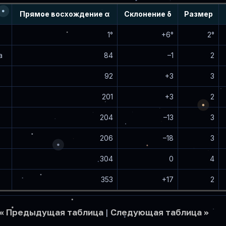
Прямое восхождение α
Склонение δ
Размер
1°
+6°
2°
а
84
–1
2
92
+3
3
201
+3
2
204
–13
3
206
–18
3
304
0
4
353
+17
2
<< Предыдущая таблица
|
Следующая таблица >>