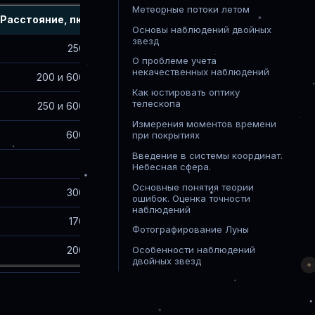
Метеорные потоки летом
Расстояние, пк
Основы наблюдений двойных
звезд
250
О проблеме учета
некачественных наблюдений
200 и 600
Как юстировать оптику
телескопа
250 и 600
Измерения моментов времени
600
при покрытиях
Введение в системы координат.
Небесная сфера.
Основные понятия теории
300
ошибок. Оценка точности
наблюдений
170
Фотографирование Луны
Особенности наблюдений
200
двойных звезд