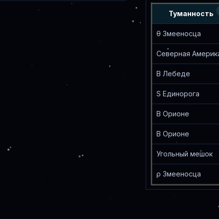
Туманность
θ Змееносца
Северная Америк
В Лебеде
S Единорога
В Орионе
В Орионе
Угольный мешок
ρ Змееносца