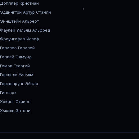
Допплер Кристиан
Эддингтон Артур Стэнли
Эйнштейн Альберт
Фаулер Уильям Альфред
Фраунгофер Йозеф
Галилео Галилей
Галлей Эдмунд
Гамов Георгий
Гершель Уильям
Герцшпрунг Эйнар
Гиппарх
Хокинг Стивен
Хьюиш Энтони