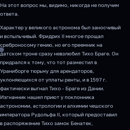
На этот вопрос мы, видимо, никогда не получим
ответа.
Характер у великого астронома был заносчивый
и вспыльчивый. Фридрих II многое прощал
среброносому гению, но его преемник на
датском троне сразу невзлюбил Тихо Браге. Он
придрался к тому, что тот разместил в
Ураниборге тюрьму для арендаторов,
уклоняющихся от уплаты ренты, и в 1597 г.
фактически выгнал Тихо - Браге из Дании.
Изгнанник нашел приют у поклонника
астрономии, астрологии и алхимии чешского
императора Рудольфа II, который предоставил
в распоряжение Тихо замок Бенатек,