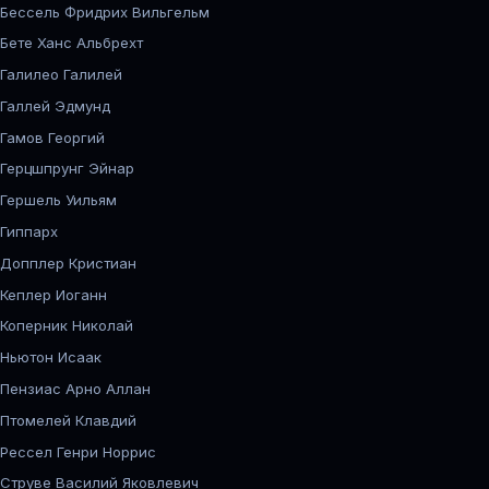
Бессель Фридрих Вильгельм
Бете Ханс Альбрехт
Галилео Галилей
Галлей Эдмунд
Гамов Георгий
Герцшпрунг Эйнар
Гершель Уильям
Гиппарх
Допплер Кристиан
Кеплер Иоганн
Коперник Николай
Ньютон Исаак
Пензиас Арно Аллан
Птомелей Клавдий
Рессел Генри Норрис
Струве Василий Яковлевич