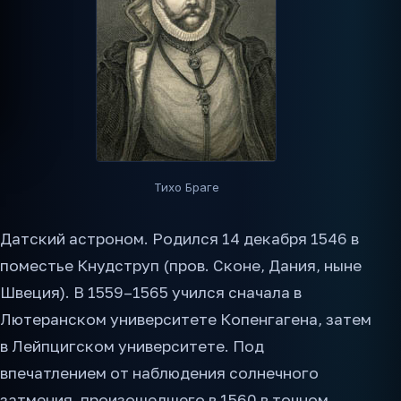
Тихо Браге
Датский астроном. Родился 14 декабря 1546 в
поместье Кнудструп (пров. Сконе, Дания, ныне
Швеция). В 1559–1565 учился сначала в
Лютеранском университете Копенгагена, затем
в Лейпцигском университете. Под
впечатлением от наблюдения солнечного
затмения, произошедшего в 1560 в точном