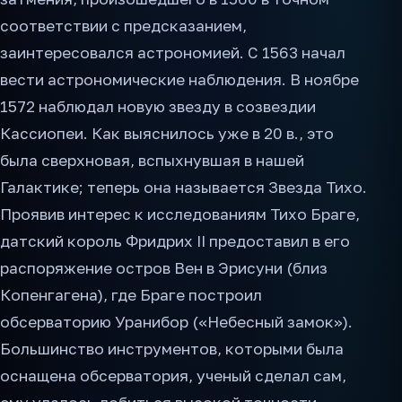
соответствии с предсказанием,
заинтересовался астрономией. С 1563 начал
вести астрономические наблюдения. В ноябре
1572 наблюдал новую звезду в созвездии
Кассиопеи. Как выяснилось уже в 20 в., это
была сверхновая, вспыхнувшая в нашей
Галактике; теперь она называется Звезда Тихо.
Проявив интерес к исследованиям Тихо Браге,
датский король Фридрих II предоставил в его
распоряжение остров Вен в Эрисуни (близ
Копенгагена), где Браге построил
обсерваторию Уранибор («Небесный замок»).
Большинство инструментов, которыми была
оснащена обсерватория, ученый сделал сам,