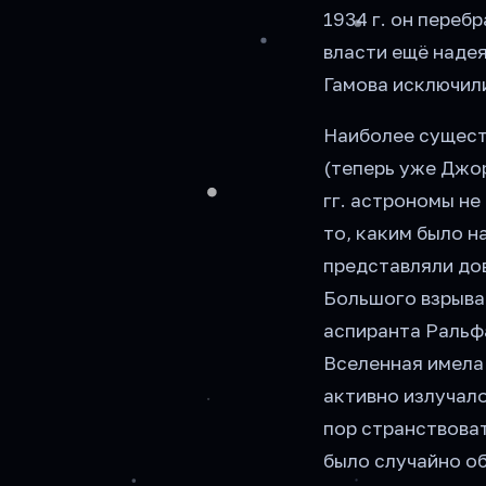
1934 г. он переб
власти ещё надея
Гамова исключили
Наиболее сущест
(теперь уже Джор
гг. астрономы не
то, каким было 
представляли дов
Большого взрыва
аспиранта Ральф
Вселенная имела
активно излучал
пор странствоват
было случайно о