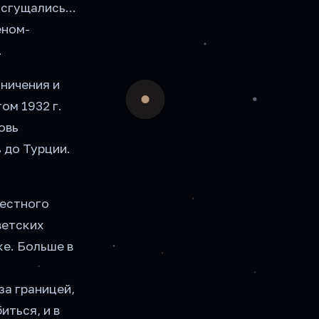
сгущались...
еном-
.
аничения и
ом 1932 г.
овь
 до Турции.
.
вестного
ветских
ке. Больше в
за границей,
иться, и в