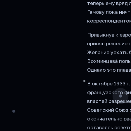
теперь ему вряд 
Гамову пока ничт
корреспондентом
Привыкнув к евро
принял решение п
Желание уехать б
Вохминцева попы
Однако это плава
В октябре 1933 г
французского фи
властей разрешен
Советский Союз о
окончательно рва
оставаясь советс