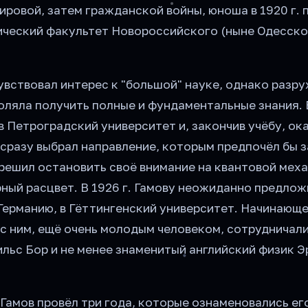
ировой, затем гражданской войны, юноша в 1920 г. 
ческий факультет Новороссийского (ныне Одесско
увствовал интерес к "большой" науке, однако разру
воляла получить полные и фундаментальные знания. В
в Петроградский университет и, закончив учёбу, ок
не сразу выбрал направление, которым предпочёл бы 
решил остановить своё внимание на квантовой механ
урный расцвет. В 1926 г. Гамову неожиданно предло
 Германию, в Гёттингенский университет. Начинающ
 с ним, ещё очень молодым человеком, сотрудничал
льс Бор и не менее знаменитый английский физик Э
Гамов провёл три года, которые ознаменовались ег