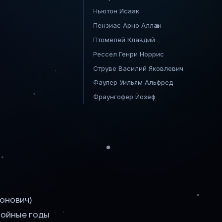
Ньютон Исаак
Пензиас Арно Аллан
Птомелей Клавдий
Рессел Генри Норрис
Струве Василий Яковлевич
Фаулер Уильям Альфред
Фраунгофер Йозеф
онович)
окойные годы