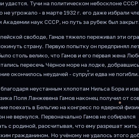
ли удастся. Тучи на политическом небосклоне СССР 
о не угрожало - в марте 1932 г. его даже избрали чл
 Академии наук СССР, но путь за рубеж был закрыт
пейской свободе, Гамов тяжело переживал эти огр
окинуть страну. Первую попытку он предпринял лет
ыло столь велико, что Гамов и его первая жена Люб
тались пересечь Чёрное море на лодке, добравшись
ние окончилось неудачей - супруги едва не погибли
. благодаря неустанным хлопотам Нильса Бора и из
зика Поля Ланжевена Гамов наконец получил от со
ие поехать в Бельгию на конгресс по ядерной физи
н не вернулся. Первоначально Гамов не собирался
ть с родиной, рассчитывая, что ему разрешат жить 
ким гражданином. Но учёному не удалось этого доб