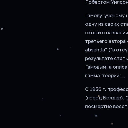
Робертом Уилсо
Гамову-учёному н
одну из своих ст
схожи с названия
третьего автора 
absentia" ("в от
результате стать
Гамовым, а описа
гамма-теории".
С 1956 г. профе
(город Болдер). С
посмертно восст