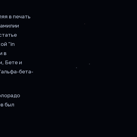
яя в печать
фамилии
 статье
ой "in
и в
, Бете и
"альфа-бета-
олорадо
ов был