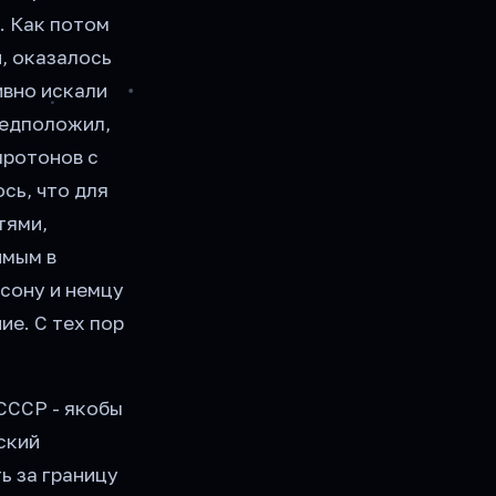
. Как потом
, оказалось
ивно искали
редположил,
протонов с
сь, что для
тями,
имым в
нсону и немцу
ие. С тех пор
СССР - якобы
ский
ь за границу