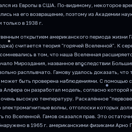
рался из Европы в США. По-видимому, некоторое вр
лись на его возвращение, поэтому из Академии на
 только в 1938 г.
венным открытием американского периода жизни 
джа) считается теория "горячей Вселенной". К сер
 сомневались в том, что наша Вселенная расширяет
начало Мироздания, названное впоследствии Больши
ольно расплывчато. Гамову удалось доказать, что 
 может быть проверена наблюдениями. С помощью 
а Алфера он разработал модель, согласно которой
 очень высокую температуру. Раскалённое "первов
о электромагнитные волны, отголоски которых дол
ь по Вселенной. Гамов оказался прав. Это остаточ
бнаружено в 1965 г. американскими физиками Арно 