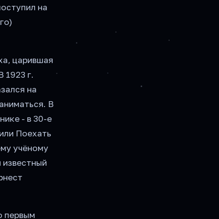
поступил на
го)
ха, царившая
 1923 г.
азался на
заниматься. В
ике - в 30-е
жили Поехать
ему учёному
и известный
рнест
о первым