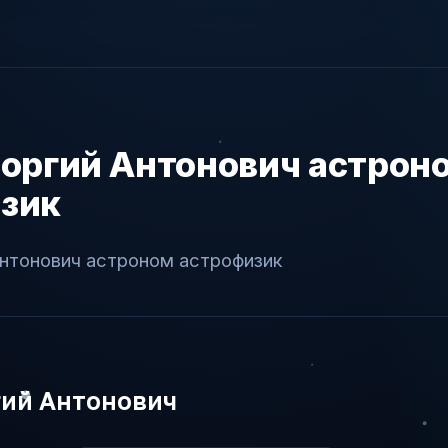
еоргий Антонович астрон
зик
Антонович астроном астрофизик
гий Антонович