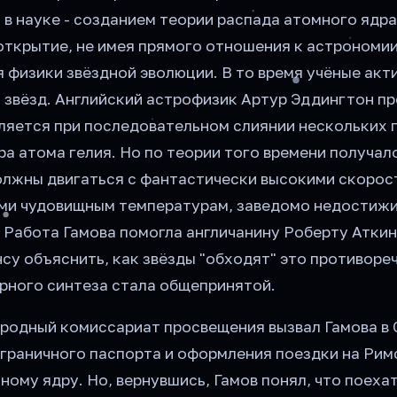
в науке - созданием теории распада атомного ядра
открытие, не имея прямого отношения к астрономии
 физики звёздной эволюции. В то время учёные акт
и звёзд. Английский астрофизик Артур Эддингтон п
еляется при последовательном слиянии нескольких 
а атома гелия. Но по теории того времени получало
олжны двигаться с фантастически высокими скорос
ми чудовищным температурам, заведомо недостиж
 Работа Гамова помогла англичанину Роберту Атки
у объяснить, как звёзды "обходят" это противореч
рного синтеза стала общепринятой.
ародный комиссариат просвещения вызвал Гамова в 
аграничного паспорта и оформления поездки на Рим
ному ядру. Но, вернувшись, Гамов понял, что поехат