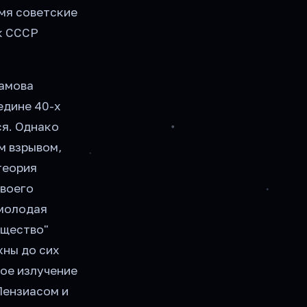
емя советские
ук СССР
Гамова
едине 40-х
ся. Однако
м взрывом,
теория
своего
 молодая
ещество"
жны до сих
ное излучение
Пензиасом и