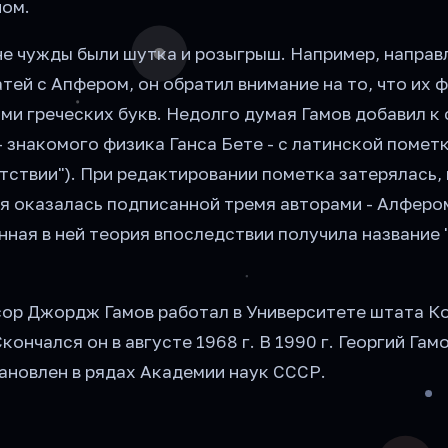
ном.
е чужды были шутка и розыгрыш. Например, направл
атей с Апфером, он обратил внимание на то, что их 
ми греческих букв. Недолго думая Гамов добавил к
- знакомого физика Ганса Бете - с латинской пометк
сутствии"). При редактировании пометка затерялась, 
я оказалась подписанной тремя авторами - Алфером
нная в ней теория впоследствии получила название 
ссор Джордж Гамов работал в Университете штата К
кончался он в августе 1968 г. В 1990 г. Георгий Гам
ановлен в рядах Академии наук СССР.