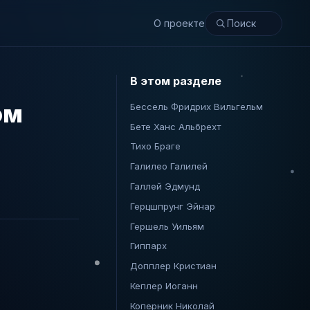
О проекте
В этом разделе
ом
Бессель Фридрих Вильгельм
Бете Ханс Альбрехт
Тихо Браге
Галилео Галилей
Галлей Эдмунд
Герцшпрунг Эйнар
Гершель Уильям
Гиппарх
Допплер Кристиан
Кеплер Иоганн
Коперник Николай