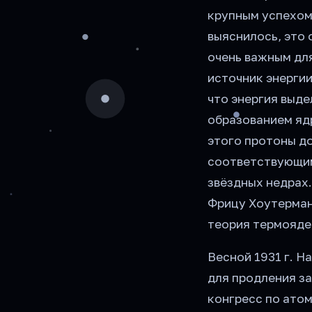
крупным успехом 
выяснилось, это 
очень важным для
источник энерги
что энергия выд
образованием ядр
этого протоны д
соответствующи
звёздных недрах.
Фрицу Хоутерманс
теория термояде
Весной 1931 г. Н
для продления з
конгресс по атом