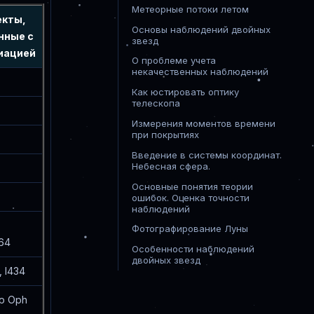
Метеорные потоки летом
екты,
Основы наблюдений двойных
нные с
звезд
иацией
О проблеме учета
некачественных наблюдений
Как юстировать оптику
телескопа
Измерения моментов времени
при покрытиях
Введение в системы координат.
Небесная сфера.
Основные понятия теории
ошибок. Оценка точности
наблюдений
Фотографирование Луны
64
Особенности наблюдений
двойных звезд
, I434
 ρ Oph