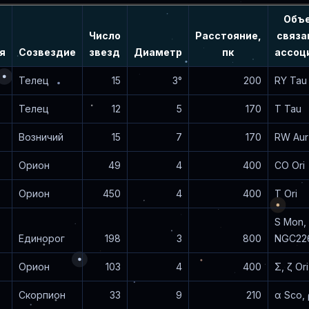
Объ
Число
Расстояние,
связа
я
Созвездие
звезд
Диаметр
пк
ассоц
Телец
15
3°
200
RY Tau
Телец
12
5
170
T Tau
Возничий
15
7
170
RW Aur
Орион
49
4
400
CO Ori
Орион
450
4
400
T Ori
S Mon,
Единорог
198
3
800
NGC22
Орион
103
4
400
Σ, ζ Ori
Скорпион
33
9
210
α Sco,