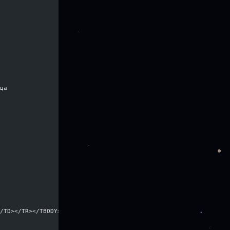
ьца
</TD></TR></TBODY></TABLE></td></tr></table>