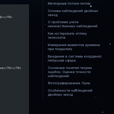
Метеорные потоки летом
Основы наблюдений двойных
звезд
TD></TR>
О проблеме учета
некачественных наблюдений
Как юстировать оптику
телескопа
Измерения моментов времени
при покрытиях
Введение в системы координат.
Небесная сфера.
Основные понятия теории
она</TD></TR>
ошибок. Оценка точности
наблюдений
Фотографирование Луны
Особенности наблюдений
двойных звезд