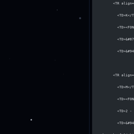
          <TR align
            <TD>K</
            <TD><FO
            <TD>&#8
            <TD>&#9
          <TR align
            <TD>M</
            <TD><FO
            <TD>2 -
            <TD>&#9