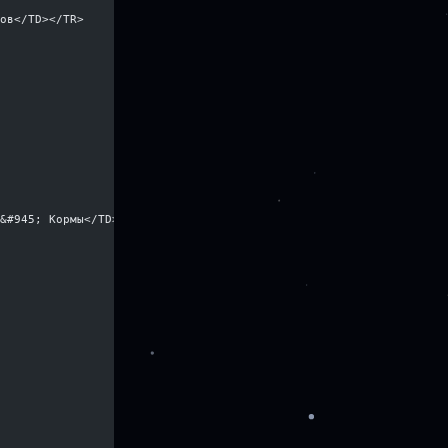
цов</TD></TR>
>&#945; Кормы</TD></TR>