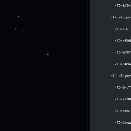
            <TD>&#9
          <TR align
            <TD>F</
            <TD><FO
            <TD>&#8
            <TD>&#9
          <TR align
            <TD>G</
            <TD><FO
            <TD>&#8
            <TD>Сол