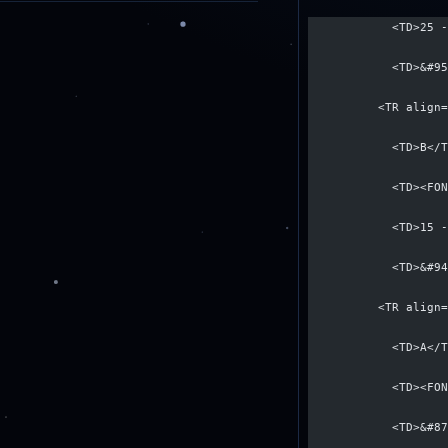
            <TD>25 
            <TD>&#9
          <TR align
            <TD>В</
            <TD><FO
            <TD>15 
            <TD>&#9
          <TR align
            <TD>А</
            <TD><FO
            <TD>&#8