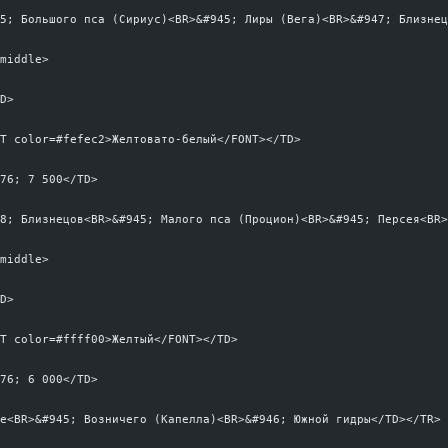
45; Большого пса (Сириус)<BR>&#945; Лиры (Вега)<BR>&#947; Близне
=middle>
TD>
NT color=#fefec2>Желтовато-белый</FONT></TD>
776; 7 500</TD>
48; Близнецов<BR>&#945; Малого пса (Процион)<BR>&#945; Персея<BR
=middle>
TD>
NT color=#ffff00>Желтый</FONT></TD>
776; 6 000</TD>
це<BR>&#945; Возничего (Капелла)<BR>&#946; Южной гидры</TD></TR>