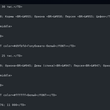
- 30 тыс.</TD>
50; Кормы <BR>&#955; Ориона <BR>&#958; Персея <BR>&#955; Цефея</
=middle>
TD>
NT color=#d9fbfd>Голубовато-белый</FONT></TD>
- 25 тис.</TD>
49; Ориона<BR>&#945; Девы (спика)<BR>&#947; Персея<BR>&#947; Ори
=middle>
TD>
NT color=#ffffff>Белый</FONT></TD>
776; 11 000</TD>