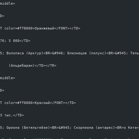
=middle>
TD>
NT color=#ff8000>Оранжевый</FONT></TD>
776; 5 000</TD>
45; Волопаса (Арктур)<BR>&#946; Близнецов (полукс)<BR>&#945; Тел
			(Альдебаран)</TD></TR>
=middle>
TD>
NT color=#ff0000>Красный</FONT></TD>
 3 тыс.</TD>
45; Ориона (Бетельгейзе)<BR>&#945; Скорпиона (антарес)<BR>о Кита