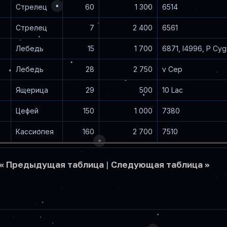
Стрелец
60
1 300
6514
Стрелец
7
2 400
6561
Лебедь
15
1 700
6871, I4996, P Cyg
Лебедь
28
2 750
ν Cep
Ящерица
29
500
10 Lac
Цефей
150
1 000
7380
Кассиопея
160
2 700
7510
<< Предыдущая таблица
|
Следующая таблица >>
в