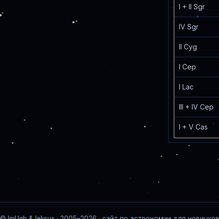
I + II Sgr
IV Sgr
II Cyg
I Cep
I Lac
III + IV Cep
I + V Cas
© ImUgh & leksus · 2005–2026 · сайт по астрономии для новичко