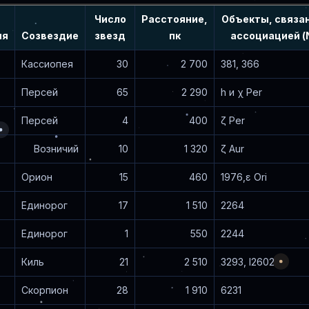
Число
Расстояние,
Объекты, связа
ия
Созвездие
звезд
пк
ассоциацией (
Кассиопея
30
2 700
381, 366
Персей
65
2 290
h и χ Per
Персей
4
400
ζ Per
Возничий
10
1 320
ζ Aur
Орион
15
460
1976,ε Ori
Единорог
17
1 510
2264
Единорог
1
550
2244
Киль
21
2 510
3293, I2602
Скорпион
28
1 910
6231