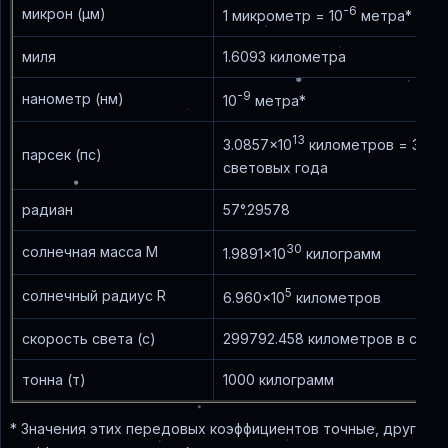
-6
микрон (μм)
1 микрометр = 10
метра*
миля
1.6093 километра
-9
нанометр (нм)
10
метра*
13
3.0857x10
километров = 3.261
парсек (пс)
световых года
радиан
57°.29578
30
солнечная масса М
1.9891x10
килограмм
5
солнечный радиус R
6.960x10
километров
скорость света (c)
299792.458 километров в секу
тонна (т)
1000 килограмм
* Значения этих передовых коэффициентов точные, другие