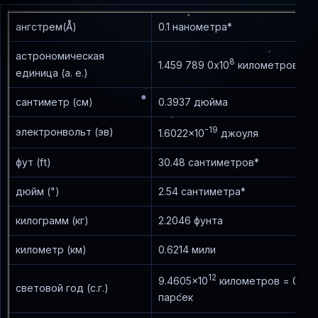
ангстрем(Å)
0.1 нанометра*
астрономическая
8
1.459 789 0x10
километров*
единица (а. е.)
сантиметр (см)
0.3937 дюйма
-19
электронвольт (эв)
1.6022x10
джоуля
фут (ft)
30.48 сантиметров*
дюйм (")
2.54 сантиметра*
килограмм (кг)
2.2046 фунта
километр (км)
0.6214 мили
12
9.4605x10
километров = 0.30
световой год (с.г.)
парсек