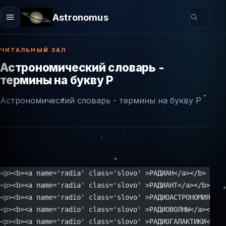
Astronomus
ЧИТАЛЬНЫЙ ЗАЛ
Астрономический словарь -
термины на букву Р
Астрономический словарь - термины на букву Р
<p><b><a name='radia' class='slovo' >РАДИАН</a></b> (рад
<p><b><a name='radia' class='slovo' >РАДИАНТ</a></b> — т
<p><b><a name='radio' class='slovo' >РАДИОАСТРОНОМИЯ</a>
<p><b><a name='radio' class='slovo' >РАДИОВОЛНЫ</a></b> 
<p><b><a name='radio' class='slovo' >РАДИОГАЛАКТИКИ</a><