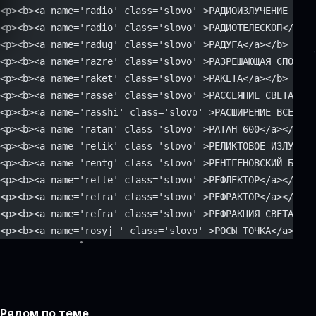
<p><b><a name='radio' class='slovo' >РАДИОИЗЛУЧЕНИЕ КОС
<p><b><a name='radio' class='slovo' >РАДИОТЕЛЕСКОП</a></
<p><b><a name='radug' class='slovo' >РАДУГА</a></b> - ра
<p><b><a name='razre' class='slovo' >РАЗРЕШАЮЩАЯ СПОСОБН
<p><b><a name='raket' class='slovo' >РАКЕТА</a></b> - ле
<p><b><a name='rasse' class='slovo' >РАССЕЯНИЕ СВЕТА</a
<p><b><a name='rasshi' class='slovo' >РАСШИРЕНИЕ ВСЕЛЕНН
<p><b><a name='ratan' class='slovo' >РАТАН-600</a></b> —
<p><b><a name='relik' class='slovo' >РЕЛИКТОВОЕ ИЗЛУЧЕНИ
<p><b><a name='rentg' class='slovo' >РЕНТГЕНОВСКИЙ БАЛЛ 
<p><b><a name='refle' class='slovo' >РЕФЛЕКТОР</a></b> -
<p><b><a name='refra' class='slovo' >РЕФРАКТОР</a></b> —
<p><b><a name='refra' class='slovo' >РЕФРАКЦИЯ СВЕТА</a>
<p><b><a name='rosyj ' class='slovo' >РОСЫ ТОЧКА</a></b>
Рядом по теме