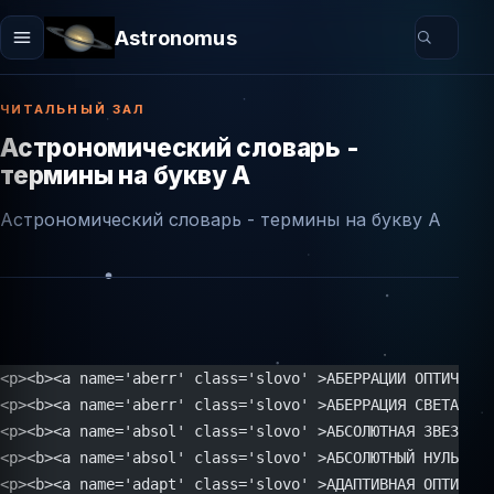
Astronomus
ЧИТАЛЬНЫЙ ЗАЛ
Астрономический словарь -
термины на букву А
Астрономический словарь - термины на букву А
<p><b><a name='aberr' class='slovo' >АБЕРРАЦИИ ОПТИЧЕСК
<p><b><a name='aberr' class='slovo' >АБЕРРАЦИЯ СВЕТА</a>
<p><b><a name='absol' class='slovo' >АБСОЛЮТНАЯ ЗВЕЗДНА
<p><b><a name='absol' class='slovo' >АБСОЛЮТНЫЙ НУЛЬ</a>
<p><b><a name='adapt' class='slovo' >АДАПТИВНАЯ ОПТИКА</