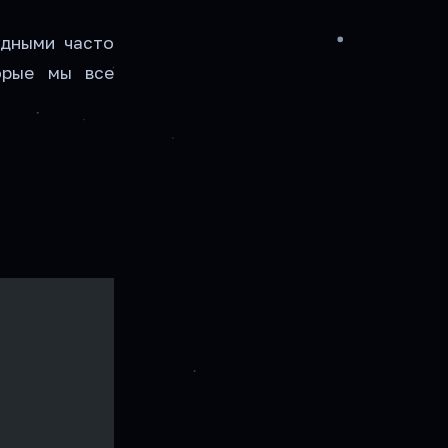
удными часто
орые мы все