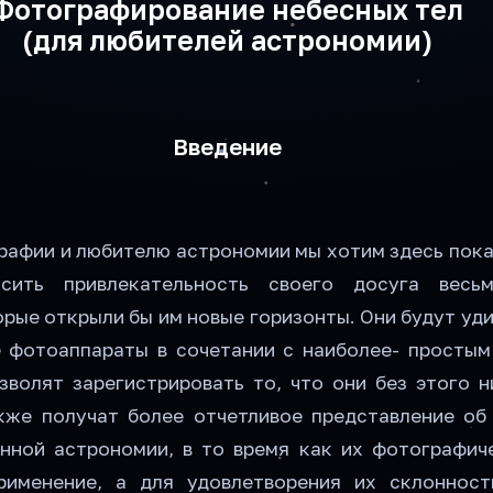
Фотографирование небесных тел
(для любителей астрономии)
Введение
афии и любителю астрономии мы хотим здесь показ
сить привлекательность своего досуга весь
рые открыли бы им новые горизонты. Они будут уди
 фотоаппараты в сочетании с наиболее- простым
озволят зарегистрировать то, что они без этого 
кже получат более отчетливое представление об
нной астрономии, в то время как их фотографич
рименение, а для удовлетворения их склоннос