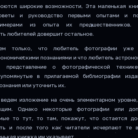
роются широкие возможности. Эта маленькая кн
оветы и руководство первыми опытами и п
имерами из опыта их предшественников. С
ть любителей довершит остальное.
ем только, что любитель фотографии уже 
ономическими познаниями и что любитель астроном
т представление о фотографической техник
упомянутые в прилагаемой библиографии изда
ознания или уточнить их.
ведем изложение на очень элементарном уровне,
ющим. Однако некоторые фотографии или доп
емые то тут, то там, покажут, что остается д
ть и после того как читатели исчерпают те в
енькая книжка им указывает.