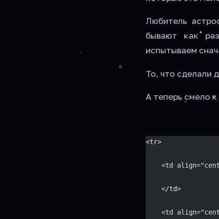
Любитель астро
бывают как ра
испытываем снач
То, что сделали 
А теперь смело к
<tr>
    <td align="cen
    </td>
    <td align="cen