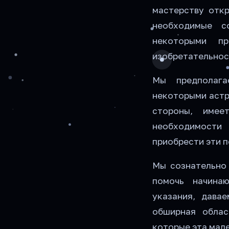
мастерству отк
необходимые с
некоторыми пр
изобретательнос
Мы предполага
некоторыми астр
стороны, имее
необходимости 
приобрести эти п
Мы сознательно 
помочь начина
указания, дава
обширная облас
которые эта мал