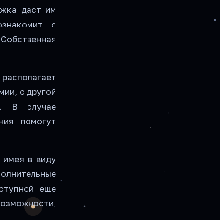
ижка даст им
ознакомит с
обственная
располагает
ии, с другой
е. В случае
ния помогут
 имея в виду
олнительные
оступной еще
озможности,