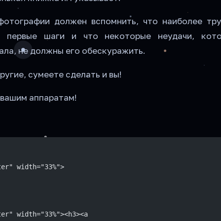
фотографии должен вспомнить, что наиболее тр
з первые шаги и что некоторые неудачи, кот
ала, не должны его обескуражить.
другие, сумеете сделать и вы!
 вашим аппаратам!
ter" width="33%">
ter" width="33%"><h3><a