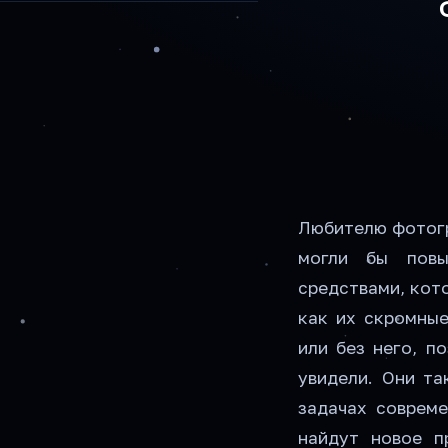
Любителю фотогр
могли бы повы
средствами, кото
как их скромные
или без него, п
увидели. Они та
задачах совреме
найдут новое п