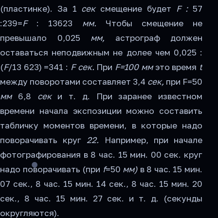
(пластинке). За 1
сек
смещение будет
F :
57
:239=
F
: 13623
мм.
Чтобы смещение не
превышало 0,025
мм,
астрограф должен
оставаться неподвижным не долее чем 0,025 :
(
F
/13 623) =341 :
F сек.
При
F=100 мм
это время
t
между поворотами составляет 3,4
сек,
при F=50
мм
6,8
сек
и т. д. При заранее известном
времени начала экспозиции можно составить
табличку моментов времени, в которые надо
поворачивать круг
22.
Например, при начале
фотографирования в 8 час. 15 мин. 00 сек. круг
надо поворачивать (при
f
=50
мм)
в 8 час. 15 мин.
07 сек., 8 час. 15 мин. 14 сек., 8 час. 15 мин. 20
сек., 8 час. 15 мин. 27 сек. и т. д. (секунды
округляются).