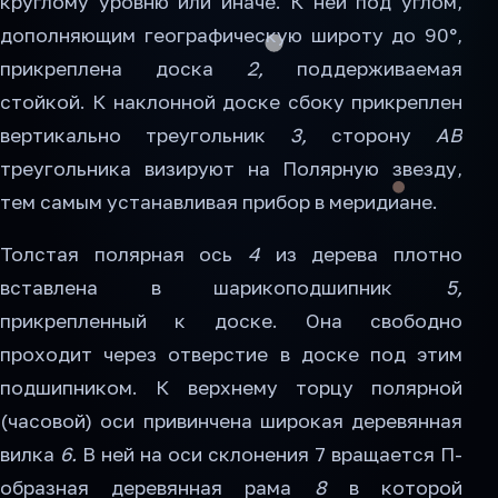
круглому уровню или иначе. К ней под углом,
дополняющим географическую широту до 90°,
прикреплена доска
2,
поддерживаемая
стойкой. К наклонной доске сбоку прикреплен
вертикально треугольник
3,
сторону
АВ
треугольника визируют на Полярную звезду,
тем самым устанавливая прибор в меридиане.
Толстая полярная ось
4
из дерева плотно
вставлена в шарикоподшипник
5,
прикрепленный к доске. Она свободно
проходит через отверстие в доске под этим
подшипником. К верхнему торцу полярной
(часовой) оси привинчена широкая деревянная
вилка
6.
В ней на оси склонения 7 вращается П-
образная деревянная рама
8
в которой