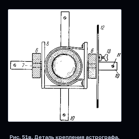
Рис. 51в. Деталь крепления астрографа.