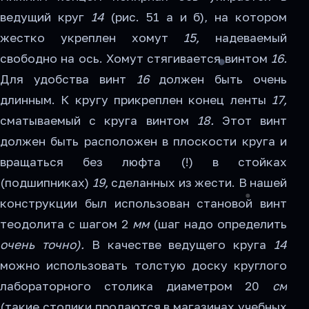
ведущий круг
14
(рис. 51 а и б), на котором
жестко укреплен хомут
15,
надеваемый
свободно на ось. Хомут стягивается винтом
16.
Для удобства винт
16
должен быть очень
длинным. К кругу прикреплен конец ленты
17,
сматываемый с круга винтом
18.
Этот винт
должен быть расположен в плоскости круга и
вращаться без люф­та (!) в стойках
(подшипниках)
19,
сделанных из жести. В нашей
конструкции был использован становой винт
теодолита с шагом 2
мм
(шаг надо определить
очень точно).
В качестве ведущего круга
14
можно использовать толстую доску круглого
лабораторного столика диаметром 20
см
(такие столики продаются в магазинах учебных