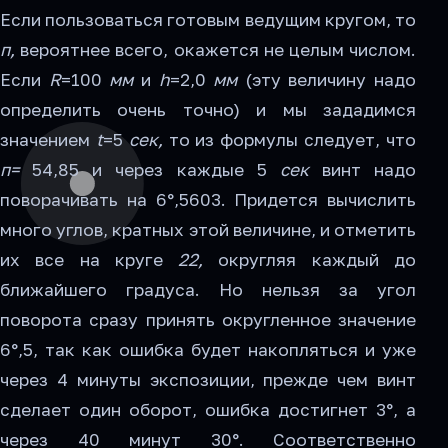
Если пользоваться готовым ведущим кругом, то
п,
вероятнее всего, окажется не целым числом.
Если
R
=100
мм
и
h
=2,0
мм
(эту величину надо
определить очень точно) и мы зададимся
значением
t
=5
сек,
то из формулы следует, что
п=
54,85 и через каждые 5
сек
винт надо
поворачивать на 6°,5603. Придется вычислить
много углов, кратных этой величине, и отметить
их все на круге
22,
округляя каждый до
ближайшего градуса. Но нельзя за угол
поворота сразу принять округленное значение
6°,5, так как ошибка будет накопляться и уже
через 4 минуты экспозиции, прежде чем винт
сделает один оборот, ошибка достигнет 3°, а
через 40 минут 30°. Соответственно