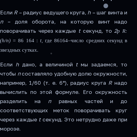
Если
R
– радиус ведущего круга,
h
– шаг винта и
п –
доля оборота, на которую винт надо
поворачивать через каждые
t
секунд, то
2
p
R:
(h/n)
= 86 164 :
t,
где 86164–число средних секунд в
звездных сутках.
Если
h
дано, а величиной
t
мы задаемся, то
чтобы
п
составляло удобную долю окружности,
например, 1/60 (т. е. 6°), радиус круга
R
надо
вычислить по этой формуле. Его окружность
разделить на
п
равных частей и до
соответствующих меток поворачивать круг
через каж­дые
t
секунд. Это нетрудно даже при
морозе.