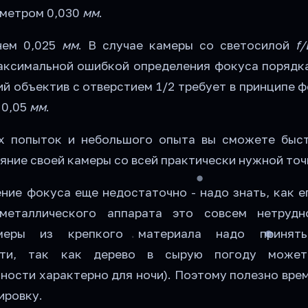
аметром 0,030
мм
.
нем 0,025
мм
. В случае камеры со светосилой
f/
максимальной ошибкой определения фокуса поряд
ий объектив с отверстием 1/2 требует в принципе 
 0,05
мм
.
х попыток и небольшого опыта вы сможете быс
яние своей камеры со всей практически нужной точ
ние фокуса еще недостаточно - надо знать, как е
металлического аппарата это совсем нетрудн
меры из крепкого материала надо принять
сти, так как дерево в сырую погоду может
ности характерно для ночи). Поэтому полезно вре
ировку.