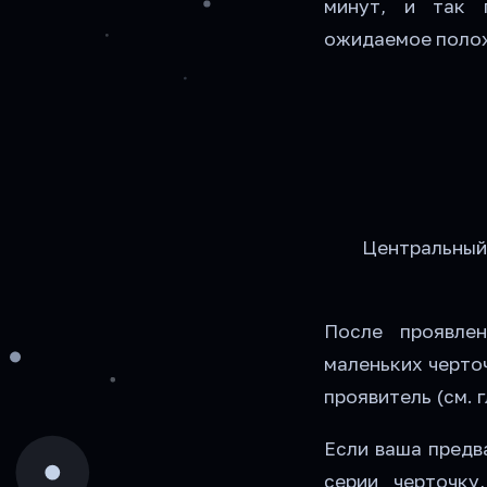
минут, и так 
ожидаемое полож
Центральный
После проявле
маленьких черто
проявитель (см. гл
Если ваша предв
серии черточку