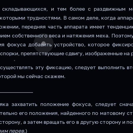
 складывающихся, и тем более с раздвижным м
екоторыми трудностями. В самом деле, когда аппа
ожении, передняя часть аппарата имеет тенденци
вием собственного веса и натяжения меха. Поэтом
я фокуса добавить устройство, которое фиксиро
аспорки, препятствующие сдвигу, изображенные на р
существлять эту фиксацию, следует выполнить в
оторой мы сейчас скажем.
_____________
няка захватить положение фокуса, следует снач
тельно его положения, найденного по матовому сте
сторону, а затем вращать его в другую сторону и п
им перев.
)