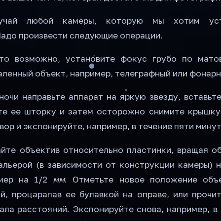
учай любой камеры, которую мы хотим уст
Надо произвести следующие операции.
это возможно, установите фокус грубо по мато
аленный объект, например, телеграфный или фонарн
ночи направьте аппарат на яркую звезду, вставьт
те ее шторку и затем осторожно снимите крышку
вор и экспонируйте, например, в течение пяти минут
йте объектив относительно пластинки, вращая об
альерой (в зависимости от конструкции камеры) 
имер на 1/2
мм
. Отметьте новое положение объ
й, процарапав ее булавкой на оправе, или прочит
ала расстояний. Экспонируйте снова, например, в