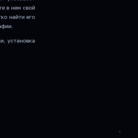
е в нем свой
гко найти его
афии.
и, установка