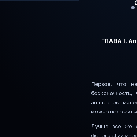
ГЛАВА I. А
Первое, что н
бесконечность,
аппаратов мале
можно положитьс
Лучше все же е
фотографии мног