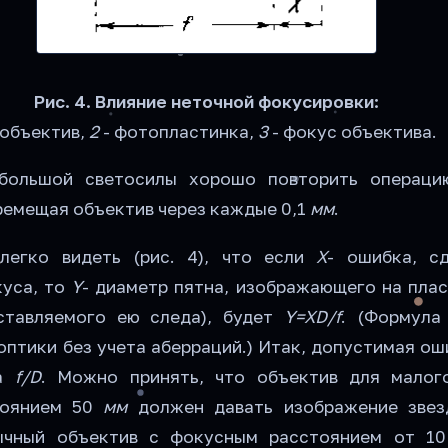
Рис. 4. Влияние неточной фокусировки:
 объектив,
2
- фотопластинка,
3
- фокус объектива.
большой светосилы хорошо повторить операци
ремещая объектив через каждые 0,1
мм
.
легко видеть (рис. 4), что если
Х
- ошибка, с
куса, то
Y
- диаметр пятна, изображающего на плас
ставляемого ею следа), будет
Y=XD/f
. (Формула
оптики без учета аберраций.) Итак, допустимая о
на
f/D
. Можно принять, что объектив для малог
тоянием 50
мм
должен давать изображение звез
ычный объектив с фокусным расстоянием от 1