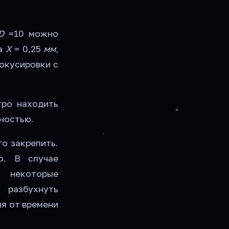
D
=10 можно
ка
Х
= 0,25
мм
,
фокусировки с
тро находить
ностью.
го закрепить.
о. В случае
 некоторые
 разбухнуть
мя от времени