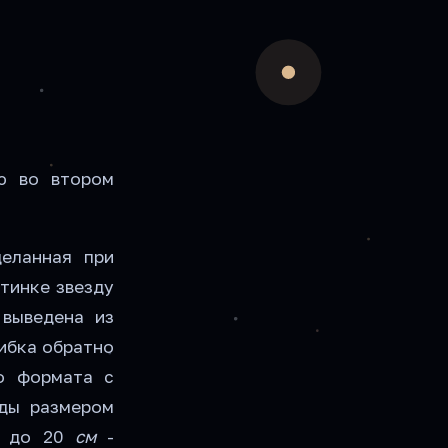
ю во втором
деланная при
тинке звезду
 выведена из
шибка обратно
о формата с
ды размером
0 до 20
см
-