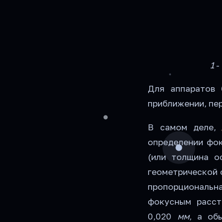
1
-
Для аппаратов 
приближении, пе
В самом деле, 
определении фо
(или толщина о
геометрической 
пропорциональ
фокусным расс
0,020
мм
, а об