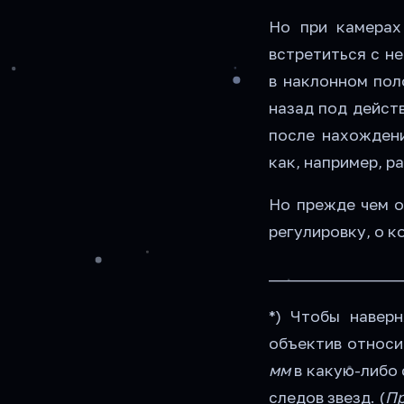
Но при камерах
встретиться с н
в наклонном пол
назад под дейст
после нахождени
как, например, р
Но прежде чем о
регулировку, о к
________________
*) Чтобы навер
объектив относи
мм
в какую-либо 
следов звезд. (
Пр