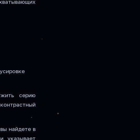
хватывающих
кусировке
ужить серию
е контрастный
вы найдете в
и указывает