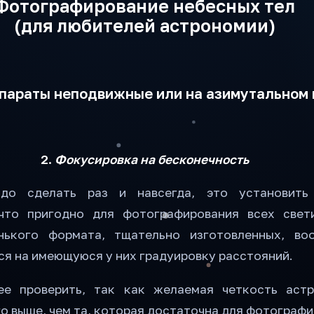
Фотографирование небесных тел
(для любителей астрономии)
ппараты неподвижные или на азимутальном
2.
Фокусировка на бесконечность
адо сделать раз и навсегда, это установить
 что пригодно для фотографирования всех свет
нького формата, тщательно изготовленных, во
я на имеющуюся у них градуировку расстояний.
е проверить, так как желаемая четкость астр
о выше, чем та, которая достаточна для фотографи