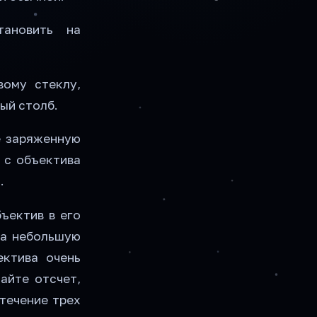
ановить на
вому стеклу,
ый столб.
е заряженную
 с объектива
.
ъектив в его
на небольшую
ектива очень
айте отсчет,
 течение трех