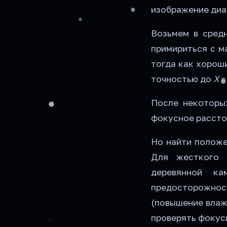
изображение ди
Возьмем в сред
примириться с 
тогда как хорош
точностью до
Х
=
После некоторы
фокусное рассто
Но найти положе
Для жесткого 
деревянной ка
предосторожно
(повышение влаж
проверять фокус