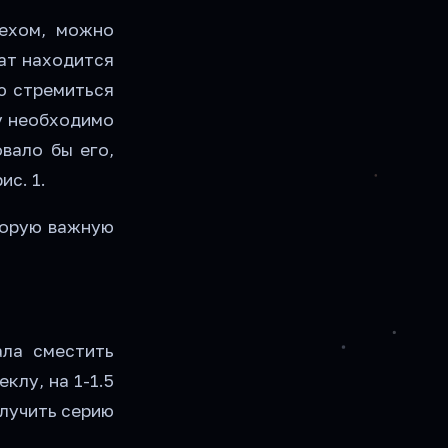
ехом, можно
рат находится
ю стремиться
у необходимо
вало бы его,
ис. 1.
торую важную
ала сместить
клу, на 1-1.5
олучить серию