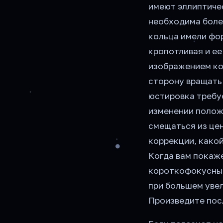
имеют эллиптичес
необходима более
кольца имели фо
кропотливая и ее
изображением ко
сторону вращать 
юстировка требу
изменении полож
смещаться из цен
коррекции, какой
Когда вам покаже
короткофокусный
при большем уве
Произведите пос