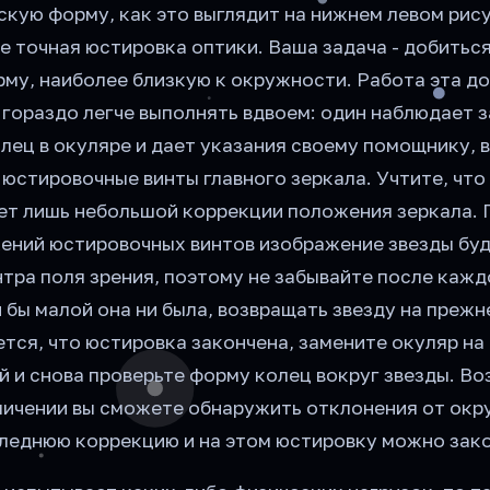
кую форму, как это выглядит на нижнем левом рису
 точная юстировка оптики. Ваша задача - добиться
рму, наиболее близкую к окружности. Работа эта д
 гораздо легче выполнять вдвоем: один наблюдает з
лец в окуляре и дает указания своему помощнику, 
юстировочные винты главного зеркала. Учтите, что
ет лишь небольшой коррекции положения зеркала. 
ений юстировочных винтов изображение звезды бу
тра поля зрения, поэтому не забывайте после кажд
 бы малой она ни была, возвращать звезду на прежн
тся, что юстировка закончена, замените окуляр на
 и снова проверьте форму колец вокруг звезды. Во
личении вы сможете обнаружить отклонения от окр
леднюю коррекцию и на этом юстировку можно зако