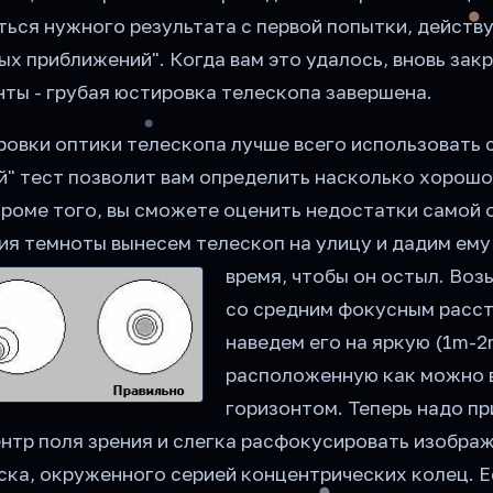
ться нужного результата с первой попытки, действ
х приближений". Когда вам это удалось, вновь зак
нты - грубая юстировка телескопа завершена.
овки оптики телескопа лучше всего использовать с
й" тест позволит вам определить насколько хорошо
кроме того, вы сможете оценить недостатки самой 
ия темноты вынесем телескоп на улицу и дадим ем
время, чтобы он остыл.
Возь
со средним фокусным расст
наведем его на яркую (1m-2
расположенную как можно 
горизонтом. Теперь надо пр
ентр поля зрения и слегка расфокусировать изобра
ска, окруженного серией концентрических колец. Е