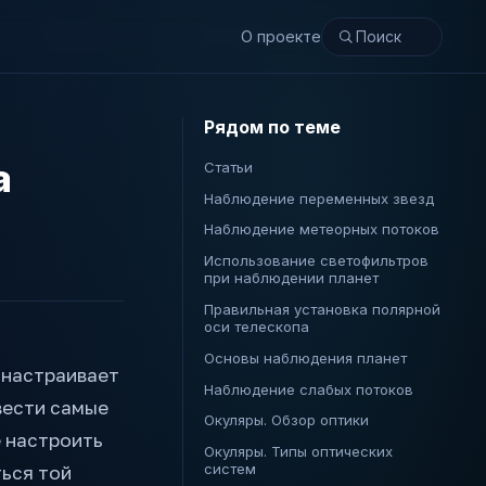
О проекте
Рядом по теме
а
Статьи
Наблюдение переменных звезд
Наблюдение метеорных потоков
Использование светофильтров
при наблюдении планет
Правильная установка полярной
оси телескопа
Основы наблюдения планет
 настраивает
Наблюдение слабых потоков
вести самые
Окуляры. Обзор оптики
е настроить
Окуляры. Типы оптических
систем
ться той