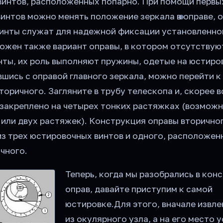
винтов, расположенных попарно. При помощи первы
винтов можно менять положение зеркала в оправе, 
винты служат для надежной фиксации установленно
ожен также вариант оправы, в котором отсутствую
нты, их роль выполняют пружины, одетые на юстир
шись с оправой главного зеркала, можно перейти к
торичного. Загляните в трубу телескопа и, скорее в
о закреплено на четырех тонких растяжках (возмож
 или двух растяжек). Конструкция оправы вторично
из трех юстировочных винтов и одного, расположен
чного.
Теперь, когда мы разобрались в кон
оправ, давайте приступим к самой
юстировке.Для этого, вначале извле
из окулярного узла, а на его место 