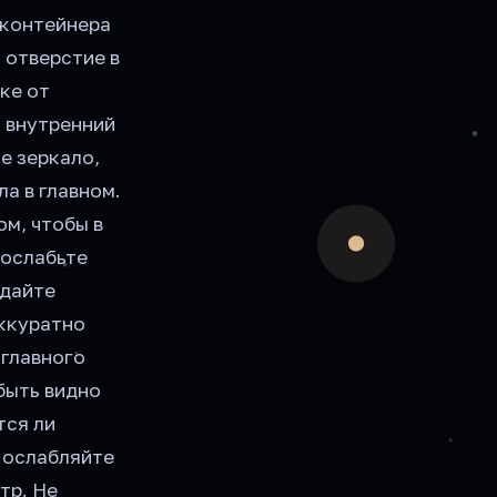
 контейнера
 отверстие в
ке от
: внутренний
е зеркало,
а в главном.
ом, чтобы в
 ослабьте
идайте
аккуратно
 главного
быть видно
тся ли
о ослабляйте
тр. Не