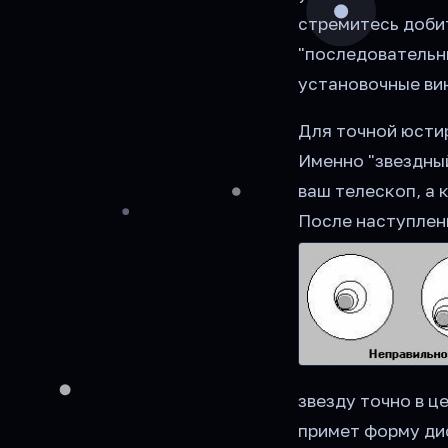
стремитесь доби
"последовательны
установочные ви
Для точной юстир
Именно "звездны
ваш телескоп, а 
После наступлен
звезду точно в ц
примет форму ди