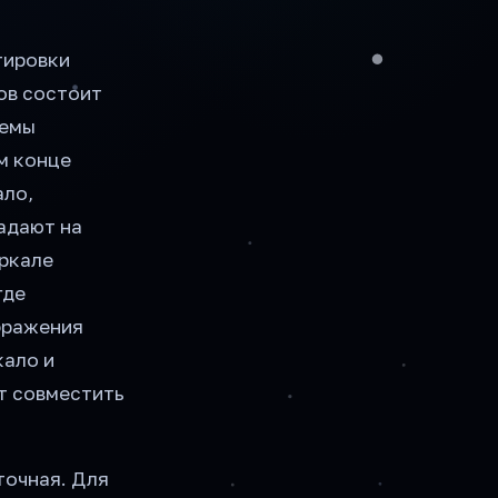
тировки
ов состоит
темы
м конце
ало,
адают на
еркале
где
бражения
кало и
т совместить
точная. Для