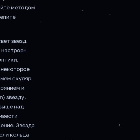
уйте методом
репите
вет звезд.
 настроен
оптики.
у некоторое
мем окуляр
оянием и
m) звезду,
выше над
ивести
жение. Звезда
сли кольца