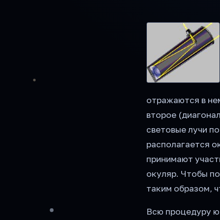
отражаются в нем
второе (диагона
световые лучи по
располагается о
принимают участи
окуляр. Чтобы п
таким образом, ч
Всю процедуру юс