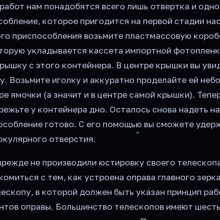
работ нам понадобятся всего лишь отвертка и одн
собление, которое пригодится на первой стадии на
ого приспособления возьмите пластмассовую короб
которую укладывается кассета импортной фотопленк
рышку с этого контейнера. В центре крышки вы уви
у. Возьмите иголку и аккуратно проделайте ей неб
ре ямочки (а значит и в центре самой крышки). Тепер
режьте у контейнера дно. Осталось снова надеть н
особление готово. С его помощью вы сможете удер
окулярного отверстия.
прежде не производили юстировку своего телескопа
комиться с тем, как устроена оправа главного зерк
лескопу, в которой должен быть указан принцип ра
нтов оправы. Большинство телескопов имеют шест