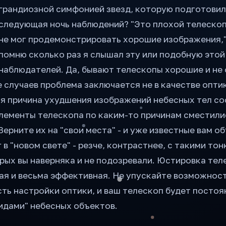
грандиозной симфонией звезд, которую подготовил
следующая ночь наблюдений? "Это плохой телескоп
не мог продемонстрировать хорошие изображения," 
помню сколько раз я слышал эту или подобную этой 
наблюдателей. Да, бывают телескопы хорошие и не о
 случаев проблема заключается не в качестве опти
я причина ухудшения изображений небесных тел сос
элементы телескопа по каким-то причинам сместили
Верните их на "свои места" - и уже известные вам о
 в "новом свете" - резче, контрастнее, с такими то
рых вы наверняка и не подозревали. Юстировка тел
ая и весьма эффективная. Не упускайте возможност
ть настройки оптики, и ваш телескоп будет постоя
идами" небесных объектов.