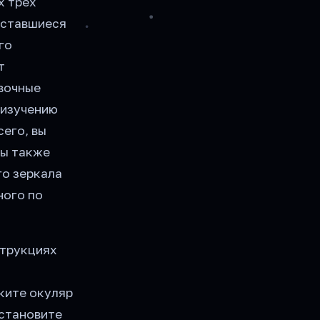
х трех
оставшиеся
го
т
овочные
 изучению
сего, вы
ны также
го зеркала
ного по
струкциях
ките окуляр
установите