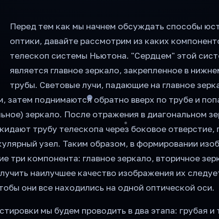
Перед тем как мы начнем обсуждать способы юс
оптики, давайте рассмотрим из каких компонент
телескоп системы Ньютона. "Сердцем" этой сис
является главное зеркало, закрепленное в нижне
трубы. Световые лучи, падающие на главное зерк
, затем поднимаются обратно вверх по трубе и поп
льное) зеркало. После отражения в диагональном з
кидают трубу телескопа через боковое отверстие, 
кулярный узел. Таким образом, в формировании изо
е три компонента: главное зеркало, вторичное зер
олучить наилучшее качество изображения их следуе
тобы они все находились на одной оптической оси.
тировки мы будем проводить в два этапа: грубая и 