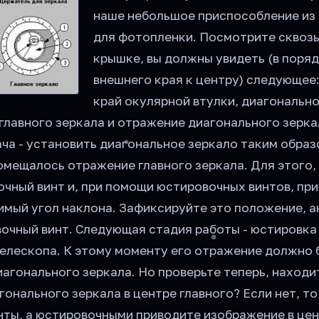
наше небольшое приспособление из
для фотопленки. Посмотрите сквозь
крышке, вы должны увидеть (в поряд
внешнего края к центру) следующее
край окулярной втулки, диагонально
главного зеркала и отражение диагонального зеркал
ча - установить диагональное зеркало таким образ
омещалось отражение главного зеркала. Для этого,
очный винт и, при помощи юстировочных винтов, пр
имый угол наклона. Зафиксируйте это положение, 
вочный винт. Следующая стадия работы - юстировка
телескопа. К этому моменту его отражение должно 
иагонального зеркала. Но проверьте теперь, находи
онального зеркала в центре главного? Если нет, т
нты, а юстировочными приводите изображение в цен