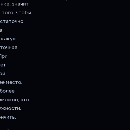
нке, значит
 того, чтобы
остаточно
а
в какую
 точная
При
дет
ой
ее место.
 более
зможно, что
ужности.
нчить.