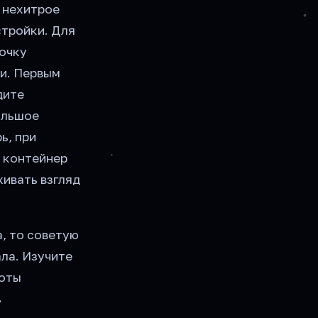
о нехитрое
стройки. Для
очку
и. Первым
дите
ольшое
ь, при
а контейнер
живать взгляд
, то советую
ала. Изучите
боты
ь