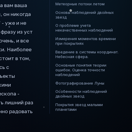
Метеорные потоки летом
а вам ваша
Основы наблюдений двойных
, он никогда
звезд
- уже и не
О проблеме учета
некачественных наблюдений
фразу из уст
Измерения моментов времени
чень, и все
при покрытиях
ки. Наиболее
Введение в системы координат.
Небесная сфера.
тоит в том,
Основные понятия теории
сь с
ошибок. Оценка точности
наблюдений
бъекты
Фотографирование Луны
нкими
Особенности наблюдений
ескопа -
двойных звезд
ь лишний раз
Покрытия звезд малыми
планетами
нно радовать