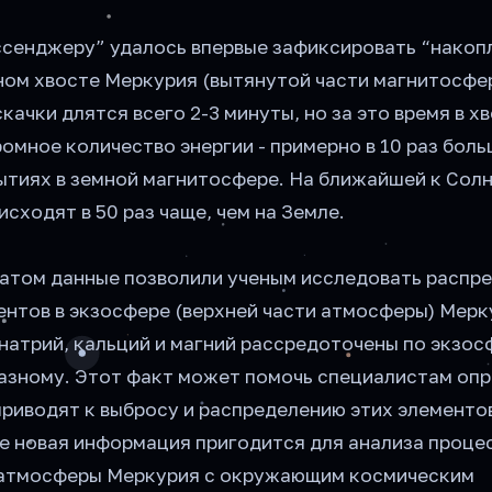
ссенджеру” удалось впервые зафиксировать “накоп
тном хвосте Меркурия (вытянутой части магнитосфе
качки длятся всего 2-3 минуты, но за это время в х
омное количество энергии - примерно в 10 раз боль
ытиях в земной магнитосфере. На ближайшей к Сол
исходят в 50 раз чаще, чем на Земле.
атом данные позволили ученым исследовать распр
ентов в экзосфере (верхней части атмосферы) Мерк
натрий, кальций и магний рассредоточены по экзос
азному. Этот факт может помочь специалистам опр
риводят к выбросу и распределению этих элементов
е новая информация пригодится для анализа проце
 атмосферы Меркурия с окружающим космическим