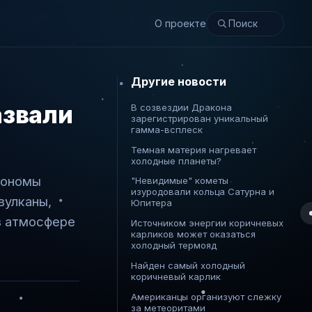
О проекте
Другие новости
азвали
В созвездии Дракона
зарегистрирован уникальный
гамма-всплеск
Темная материя нагревает
холодные планеты?
рономы
"Невидимые" кометы
изуродовали кольца Сатурна и
вулканы,
Юпитера
в атмосфере
Источником энергии коричневых
карликов может оказаться
холодный термояд
Найден самый холодный
коричневый карлик
Американцы организуют слежку
за метеоритами