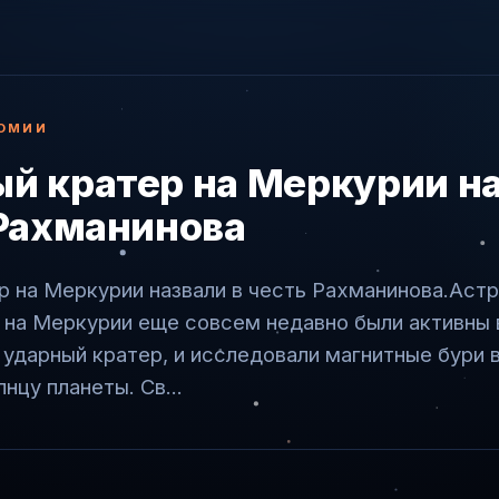
ОМИИ
й кратер на Меркурии н
 Рахманинова
р на Меркурии назвали в честь Рахманинова.Аст
 на Меркурии еще совсем недавно были активны 
ударный кратер, и исследовали магнитные бури 
нцу планеты. Св...