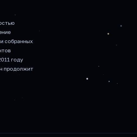
ностью
ение
ии собранных
нтов
2011 году
он продолжит