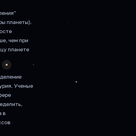
ления”
ры планеты).
восте
ше, чем при
нцу планете
еделение
урия. Ученые
фере
еделить,
 в
ссов