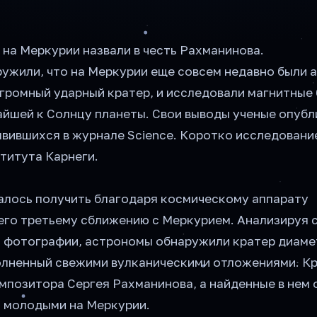
на Меркурии назвали в честь Рахманинова.
ужили, что на Меркурии еще совсем недавно были 
громный ударный кратер, и исследовали магнитные 
йшей к Солнцу планеты. Свои выводы ученые опубл
явившихся в журнале Science. Коротко исследовани
титута Карнеги.
алось получить благодаря космическому аппарату
его третьему сближению с Меркурием. Анализируя 
фотографии, астрономы обнаружили кратер диаме
олненный свежими вулканическими отложениями. К
омпозитора Сергея Рахманинова, а найденные в нем
 молодыми на Меркурии.