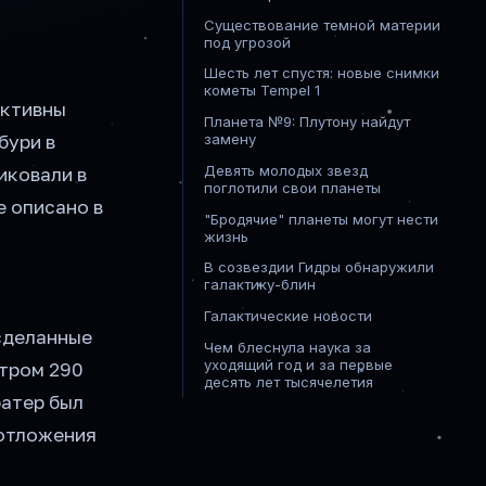
Существование темной материи
под угрозой
Шесть лет спустя: новые снимки
кометы Tempel 1
активны
Планета №9: Плутону найдут
бури в
замену
Девять молодых звезд
иковали в
поглотили свои планеты
е описано в
"Бродячие" планеты могут нести
жизнь
В созвездии Гидры обнаружили
галактику-блин
Галактические новости
сделанные
Чем блеснула наука за
уходящий год и за первые
тром 290
десять лет тысячелетия
ратер был
 отложения