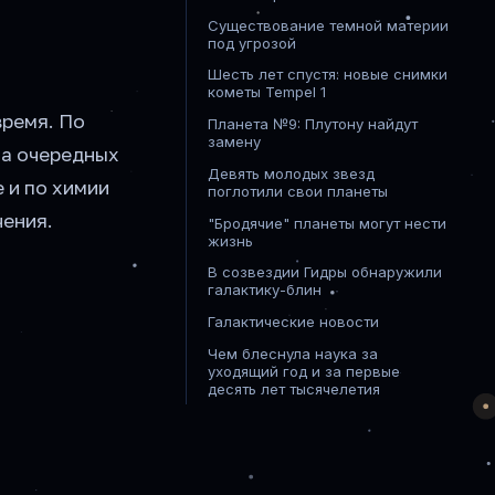
Существование темной материи
под угрозой
Шесть лет спустя: новые снимки
кометы Tempel 1
время. По
Планета №9: Плутону найдут
замену
на очередных
Девять молодых звезд
 и по химии
поглотили свои планеты
чения.
"Бродячие" планеты могут нести
жизнь
В созвездии Гидры обнаружили
галактику-блин
Галактические новости
Чем блеснула наука за
уходящий год и за первые
десять лет тысячелетия