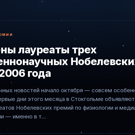
ОМИИ
ны лауреаты трех
еннонаучных Нобелевски
2006 года
учных новостей начало октября — совсем особен
ервые дни этого месяца в Стокгольме объявляю
атов Нобелевских премий по физиологии и медиц
и — именно в т...