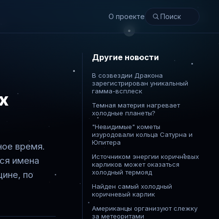
О проекте
Другие новости
В созвездии Дракона
зарегистрирован уникальный
гамма-всплеск
х
Темная материя нагревает
холодные планеты?
"Невидимые" кометы
изуродовали кольца Сатурна и
Юпитера
ное время.
Источником энергии коричневых
тся имена
карликов может оказаться
холодный термояд
ине, по
Найден самый холодный
коричневый карлик
Американцы организуют слежку
за метеоритами