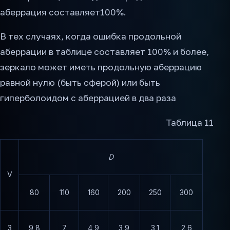
аберрация составляет100%.
В тех случаях, когда ошибка продольной
аберрации в таблице составляет 100% и более,
зеркало может иметь продольную аберрацию
равной нулю (быть сферой) или быть
гиперболоидом с аберрацией в два раза
Таблица 11
D
V
80
110
160
200
250
300
3
9,8
7
4,9
3,9
3,1
2,6