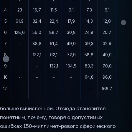
4
23
16,7
11,5
9,1
7,3
6,1
5
61,9
32,4
22,4
17,9
14,3
12,0
6
128,6
56,0
88,7
30,8
24,8
20,7
7
-
88,8
61,4
49,0
39,3
32,9
8
-
132,1
92,1
72,9
58,8
49,0
9
-
-
132,1
104,5
83,3
70,0
10
-
-
-
-
114,8
96,0
12
-
-
-
-
-
166,7
больше вычисленной. Отсюда становится
понятным, почему, говоря о допустимых
ошибках 150-миллимет-рового сферического